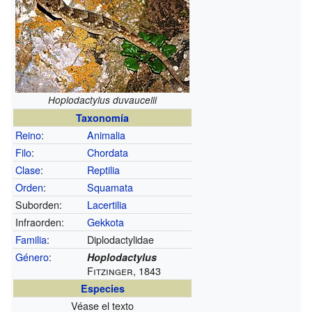
Hoplodactylus duvaucelii
Taxonomía
Reino
:
Animalia
Filo
:
Chordata
Clase
:
Reptilia
Orden
:
Squamata
Suborden:
Lacertilia
Infraorden:
Gekkota
Familia
:
Diplodactylidae
Género
:
Hoplodactylus
Fitzinger, 1843
Especies
Véase el texto