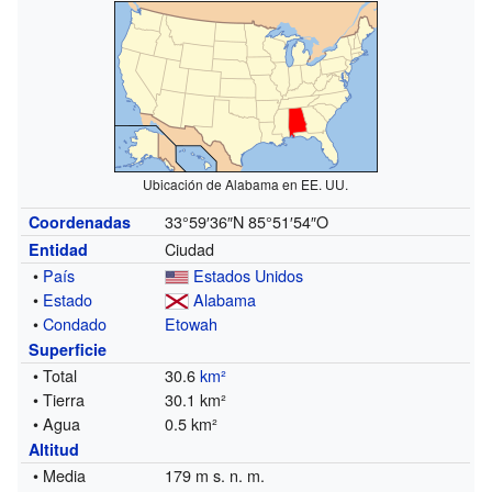
Ubicación de Alabama en EE. UU.
33°59′36″N
85°51′54″O
Coordenadas
Ciudad
Entidad
•
País
Estados Unidos
•
Estado
Alabama
•
Condado
Etowah
Superficie
• Total
30.6
km²
• Tierra
30.1 km²
• Agua
0.5 km²
Altitud
• Media
179 m s. n. m.