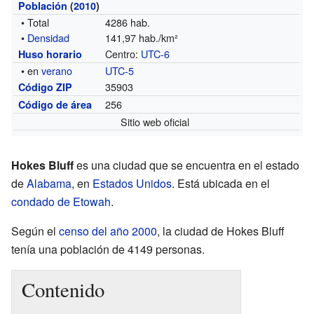
Población
(
2010
)
• Total
4286 hab.
•
Densidad
141,97 hab./km²
Centro:
UTC-6
Huso horario
• en
verano
UTC-5
35903
Código ZIP
256
Código de área
Sitio web oficial
Hokes Bluff
es una ciudad que se encuentra en el estado
de
Alabama
, en
Estados Unidos
. Está ubicada en el
condado de Etowah
.
Según el
censo del año 2000
, la ciudad de Hokes Bluff
tenía una población de 4149 personas.
Contenido