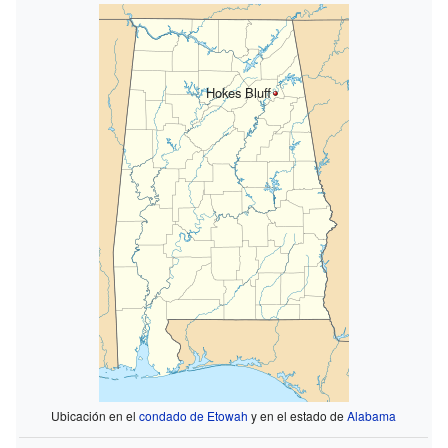
Hokes Bluff
Ubicación en el
condado de Etowah
y en el estado de
Alabama