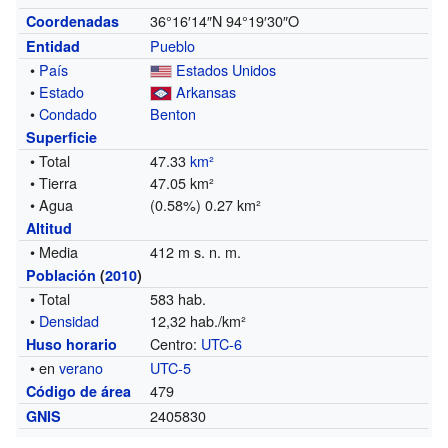
36°16′14″N
94°19′30″O
Coordenadas
Pueblo
Entidad
•
País
Estados Unidos
•
Estado
Arkansas
•
Condado
Benton
Superficie
• Total
47.33
km²
• Tierra
47.05 km²
• Agua
(0.58%) 0.27 km²
Altitud
• Media
412 m s. n. m.
Población
(
2010
)
• Total
583 hab.
•
Densidad
12,32 hab./km²
Centro:
UTC-6
Huso horario
• en
verano
UTC-5
479
Código de área
2405830
GNIS