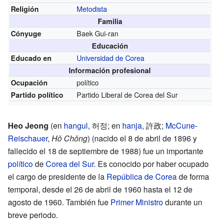
Metodista
Religión
Familia
Baek Gui-ran
Cónyuge
Educación
Universidad de Corea
Educado en
Información profesional
político
Ocupación
Partido Liberal de Corea del Sur
Partido político
Heo Jeong
(en
hangul
,
허정
; en
hanja
,
許政
;
McCune-
Reischauer
,
Hǒ Chǒng
) (nacido el 8 de abril de 1896 y
fallecido el 18 de septiembre de 1988) fue un importante
político
de
Corea del Sur
. Es conocido por haber ocupado
el cargo de presidente de la
República de Corea
de forma
temporal, desde el 26 de abril de 1960 hasta el 12 de
agosto de 1960. También fue
Primer Ministro
durante un
breve periodo.