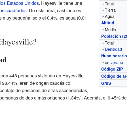
 los Estados Unidos
, Hayesville tiene una
• Total
• Tierra
ros cuadrados
. De esta área, casi todo es
• Agua
rte muy pequeña, solo el 0.4%, es agua (0.01
Altitud
• Media
Población
(
2
Hayesville?
• Total
•
Densidad
Huso horari
dad
• en
verano
Código ZIP
traron 448 personas viviendo en Hayesville.
Código de ár
el 98.44%, eran de origen caucásico.
GNIS
entaje de personas de otras ascendencias,
 personas de dos o más orígenes (1.34%). Además, el 0.45% de 