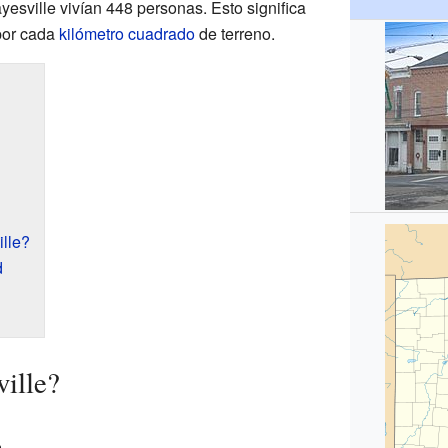
yesville vivían 448 personas. Esto significa
por cada
kilómetro cuadrado
de terreno.
lle?
d
ille?
a