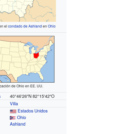
en el
condado de Ashland
en
Ohio
cación de Ohio en EE. UU.
40°46′26″N
82°15′42″O
s
Villa
Estados Unidos
Ohio
Ashland