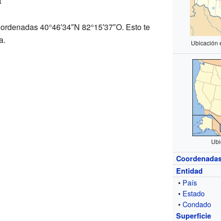
coordenadas 40°46′34″N 82°15′37″O. Esto te
a.
Ubicación 
Ubi
Coordenada
Entidad
•
País
•
Estado
•
Condado
Superficie