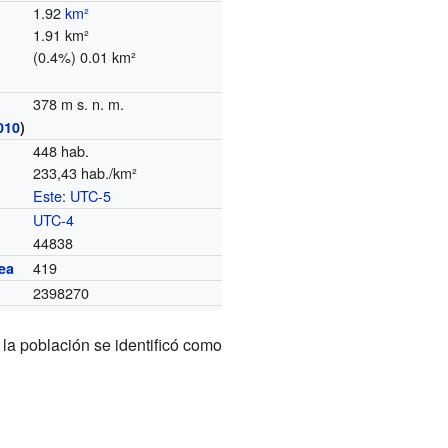
1.92
km²
1.91 km²
(0.4%) 0.01 km²
378 m s. n. m.
010
)
448 hab.
233,43 hab./km²
Este
:
UTC-5
o
UTC-4
44838
419
ea
2398270
la población se identificó como