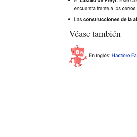
El
castillo de Freÿr
: Este ca
encuentra frente a los cerros 
Las
construcciones de la a
Véase también
En inglés:
Hastière Fa