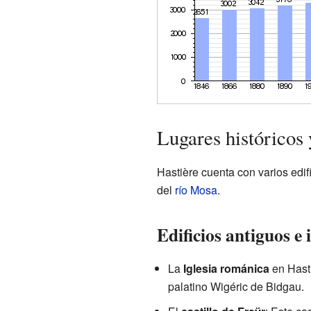
Lugares histórico
Hastière cuenta con varios edif
del
río Mosa
.
Edificios antiguos e
La
Iglesia románica
en Hasti
palatino Wigéric de Bidgau.