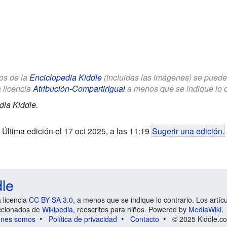
los de la
Enciclopedia Kiddle
(incluidas las imágenes) se puede u
a licencia
Atribución-CompartirIgual
a menos que se indique lo con
dia Kiddle.
Última edición el 17 oct 2025, a las 11:19
Sugerir una edición
.
dle
a licencia
CC BY-SA 3.0
, a menos que se indique lo contrario. Los artíc
ccionados de
Wikipedia
, reescritos para niños. Powered by
MediaWiki
.
énes somos
Política de privacidad
Contacto
© 2025 Kiddle.co