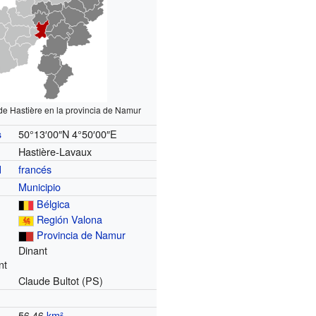
de Hastière en la provincia de Namur
50°13′00″N
4°50′00″E
s
Hastière-Lavaux
francés
l
Municipio
Bélgica
Región Valona
Provincia de Namur
Dinant
nt
Claude Bultot (PS)
56.46
km²