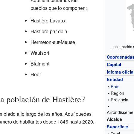
Aquí te mostramos los
pueblos que lo componen:
Hastière-Lavaux
Hastière-par-delà
Hermeton-sur-Meuse
Localización 
Waulsort
Coordenada
Blaimont
Capital
Idioma oficia
Heer
Entidad
•
País
• Región
a población de Hastière?
• Provincia
•
Arrondisseme
mbiado a lo largo de los años. Aquí puedes
Alcalde
úmero de habitantes desde 1846 hasta 2020.
Superficie
• Total