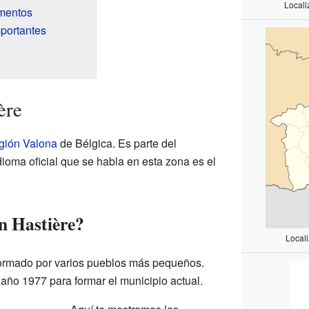
Locali
umentos
mportantes
ère
gión Valona
de Bélgica. Es parte del
ioma oficial que se habla en esta zona es el
n Hastière?
Local
formado por varios pueblos más pequeños.
año 1977 para formar el municipio actual.