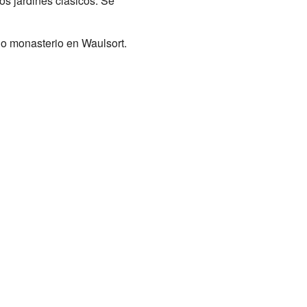
os jardines clásicos. Se
uo monasterio en Waulsort.