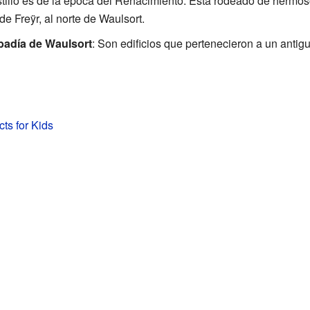
stillo es de la época del Renacimiento. Está rodeado de hermos
de Freÿr, al norte de Waulsort.
badía de Waulsort
: Son edificios que pertenecieron a un antig
cts for Kids