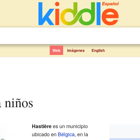
Web
Imágenes
English
a niños
Hastière
es un municipio
ubicado en
Bélgica
, en la