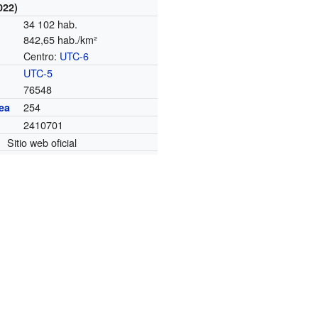
022)
34 102 hab.
842,65 hab./km²
Centro:
UTC-6
o
UTC-5
76548
254
ea
2410701
Sitio web oficial