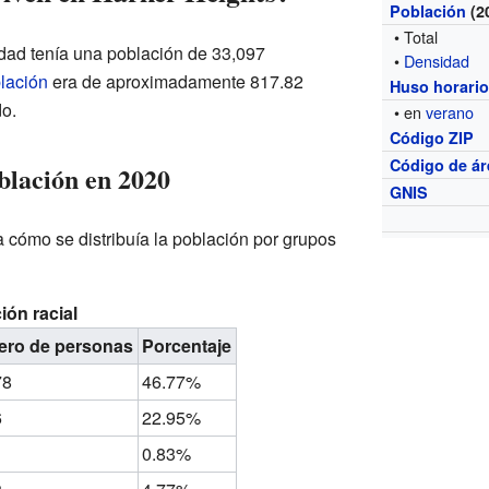
Población
(2
• Total
iudad tenía una población de 33,097
•
Densidad
lación
era de aproximadamente 817.82
Huso horari
o.
• en
verano
Código ZIP
Código de ár
blación en 2020
GNIS
 cómo se distribuía la población por grupos
ón racial
ro de personas
Porcentaje
78
46.77%
6
22.95%
0.83%