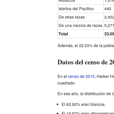
Asiáticos
1,57
Isleños del Pacífico
440
De otras razas
2,45
De una mezcla de razas
5,27
Total
33,0
Además, el 22.23% de la poblaci
Datos del censo de 2
En el
censo de 2010
, Harker H
cuadrado.
En ese año, la distribución de l
El 62.92% eran blancos.
El 19.97% eran afroamerican