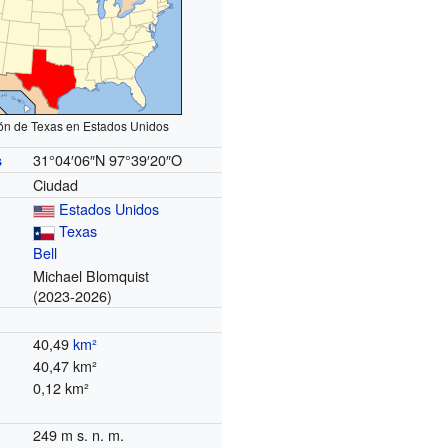
ón de Texas en Estados Unidos
31°04′06″N
97°39′20″O
s
Ciudad
Estados Unidos
Texas
Bell
Michael Blomquist
(2023-2026)
40,49
km²
40,47 km²
0,12 km²
249 m s. n. m.