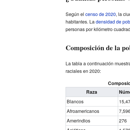
Según el
censo de 2020
, la c
habitantes. La
densidad de pob
personas por kilómetro cuadrad
Composición de la po
La tabla a continuación muestra
raciales en 2020:
Composici
Raza
Núme
Blancos
15,4
Afroamericanos
7,59
Amerindios
276