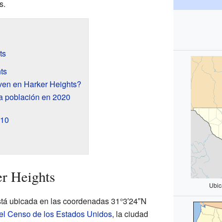
s.
ts
ts
ven en Harker Heights?
a población en 2020
010
r Heights
Ubic
stá ubicada en las coordenadas
31°3′24″N
del Censo de los Estados Unidos
, la ciudad