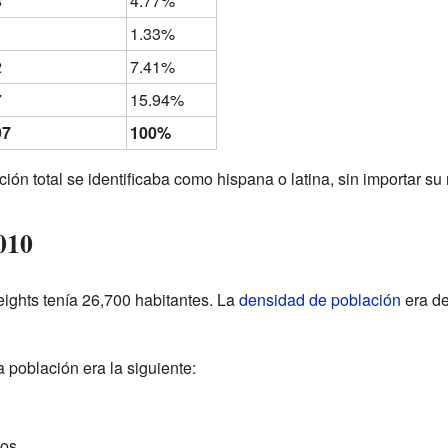
8
4.77%
1.33%
2
7.41%
7
15.94%
97
100%
ón total se identificaba como hispana o latina, sin importar su 
010
eights tenía 26,700 habitantes. La
densidad de población
era de
a población era la siguiente:
os.