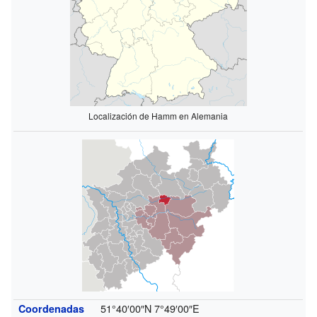
Localización de Hamm en Alemania
51°40′00″N
7°49′00″E
Coordenadas