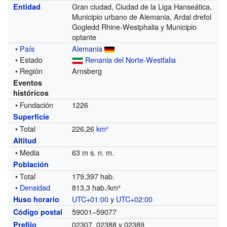
Gran ciudad, Ciudad de la Liga Hanseática,
Entidad
Municipio urbano de Alemania, Ardal drefol
Gogledd Rhine-Westphalia y Municipio
optante
•
País
Alemania
• Estado
Renania del Norte-Westfalia
• Región
Arnsberg
Eventos
históricos
• Fundación
1226
Superficie
• Total
226,26
km²
Altitud
• Media
63 m s. n. m.
Población
• Total
179,397 hab.
•
Densidad
813,3 hab./km²
UTC+01:00
y
UTC+02:00
Huso horario
59001–59077
Código postal
02307, 02388 y 02389
Prefijo