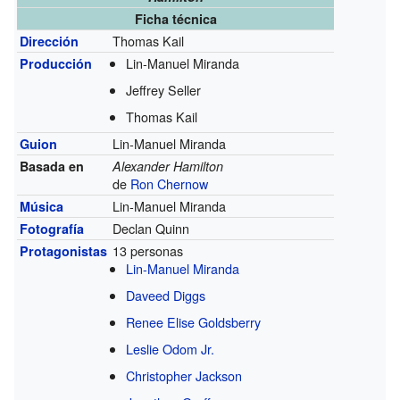
Ficha técnica
Thomas Kail
Dirección
Lin-Manuel Miranda
Producción
Jeffrey Seller
Thomas Kail
Lin-Manuel Miranda
Guion
Basada en
Alexander Hamilton
de
Ron Chernow
Lin-Manuel Miranda
Música
Declan Quinn
Fotografía
13 personas
Protagonistas
Lin-Manuel Miranda
Daveed Diggs
Renee Elise Goldsberry
Leslie Odom Jr.
Christopher Jackson