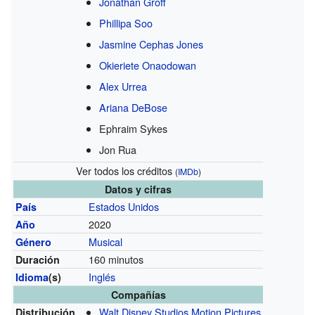
Jonathan Groff
Phillipa Soo
Jasmine Cephas Jones
Okieriete Onaodowan
Alex Urrea
Ariana DeBose
Ephraim Sykes
Jon Rua
Ver todos los créditos
(
IMDb
)
Datos y cifras
Estados Unidos
País
2020
Año
Musical
Género
160 minutos
Duración
Inglés
Idioma
(s)
Compañías
Walt Disney Studios Motion Pictures
Distribución