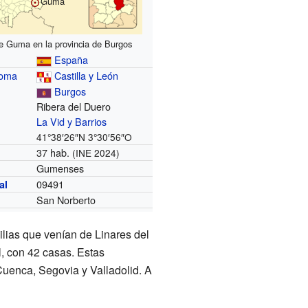
Guma
e Guma en la provincia de Burgos
España
noma
Castilla y León
Burgos
Ribera del Duero
La Vid y Barrios
41°38′26″N
3°30′56″O
37 hab.
(INE 2024)
Gumenses
09491
al
San Norberto
ilias que venían de Linares del
, con 42 casas. Estas
Cuenca, Segovia y Valladolid. A