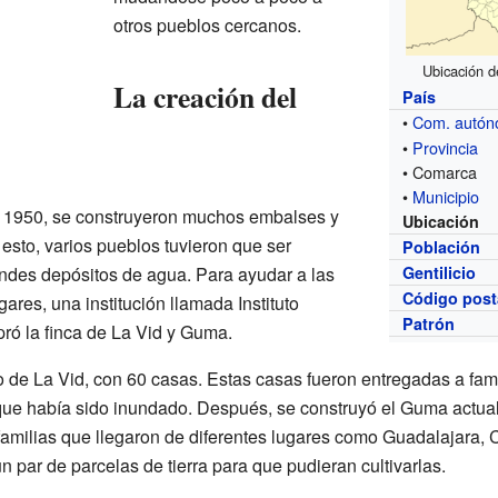
otros pueblos cercanos.
Ubicación d
La creación del
País
•
Com. autó
•
Provincia
• Comarca
•
Municipio
 1950, se construyeron muchos embalses y
Ubicación
sto, varios pueblos tuvieron que ser
Población
ndes depósitos de agua. Para ayudar a las
Gentilicio
Código post
res, una institución llamada Instituto
Patrón
ró la finca de La Vid y Guma.
o de La Vid, con 60 casas. Estas casas fueron entregadas a fam
ue había sido inundado. Después, se construyó el Guma actual
familias que llegaron de diferentes lugares como Guadalajara, 
n par de parcelas de tierra para que pudieran cultivarlas.