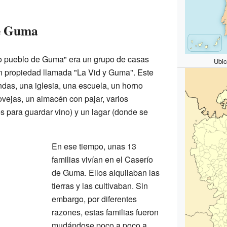
de Guma
o pueblo de Guma" era un grupo de casas
Ubi
n propiedad llamada "La Vid y Guma". Este
ndas, una iglesia, una escuela, un horno
ovejas, un almacén con pajar, varios
s para guardar vino) y un lagar (donde se
En ese tiempo, unas 13
familias vivían en el Caserío
de Guma. Ellos alquilaban las
tierras y las cultivaban. Sin
embargo, por diferentes
razones, estas familias fueron
mudándose poco a poco a