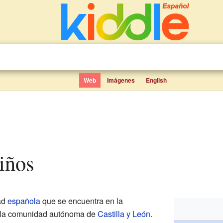
Web
Imágenes
English
iños
ad
española
que se encuentra en la
e la comunidad autónoma de
Castilla y León
.