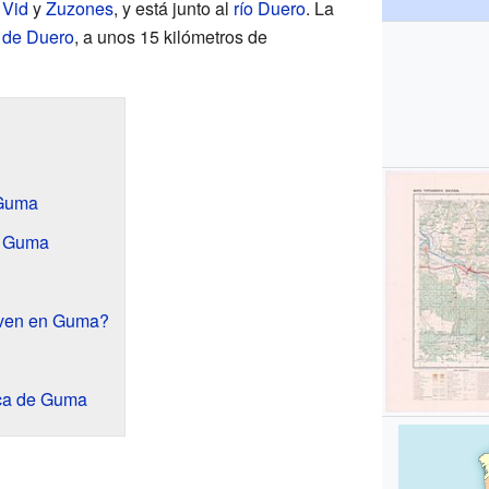
 Vid
y
Zuzones
, y está junto al
río Duero
. La
 de Duero
, a unos 15 kilómetros de
 Guma
o Guma
iven en Guma?
ica de Guma