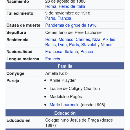
26 de agosto de 1880
Nacimiento
Roma
,
Reino de Italia
9 de noviembre de 1918
Fallecimiento
París
,
Francia
Pandemia de gripe de 1918
Causa de muerte
Cementerio del Père-Lachaise
Sepultura
Roma
,
Mónaco
,
Cannes
,
Niza
,
Aix-les-
Residencia
Bains
,
Lyon
,
París
,
Stavelot
y
Nimes
Francesa
,
Italiana
,
Polaca
Nacionalidad
Francés
Lengua materna
Familia
Amélia Kolb
Cónyuge
Annie Playden
Pareja
Louise de Coligny-Châtillon
Madeleine Pagès
Marie Laurencin
(desde 1908)
Educación
Colegio Niño Jesús de Praga
(desde
Educado en
1887)