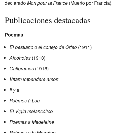
declarado
Mort pour la France
(Muerto por Francia).
Publicaciones destacadas
Poemas
El bestiario o el cortejo de Orfeo
(1911)
Alcoholes
(1913)
Caligramas
(1918)
Vitam impendere amori
Il y a
Poèmes à Lou
El Vigía melancólico
Poemas a Madeleine
Poèmes a la Marraine