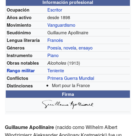
Información profesional
Escritor
Ocupación
desde 1898
Años activo
Vanguardismo
Movimiento
Guillaume Apollinaire
Seudónimo
Francés
Lengua literaria
Poesía
,
novela
,
ensayo
Géneros
Piano
Instrumento
(1913)
Obras notables
Alcoholes
Teniente
Rango militar
Primera Guerra Mundial
Conflictos
Mort pour la France
Distinciones
Firma
Guillaume Apollinaire
(nacido como Wilhelm Albert
Włodzimierz Aleksander Apolinary Kostrowicki) fue un