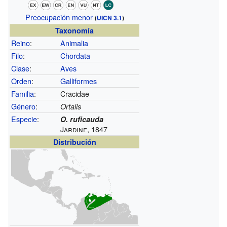
Preocupación menor
(
UICN 3.1
)
Taxonomía
Reino
:
Animalia
Filo
:
Chordata
Clase
:
Aves
Orden
:
Galliformes
Familia
:
Cracidae
Género
:
Ortalis
Especie
:
O. ruficauda
Jardine, 1847
Distribución