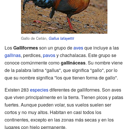
Gallo de Ceilán,
Gallus lafayettii
Los
Galliformes
son un grupo de
aves
que incluye a las
gallinas
, perdices,
pavos
y chachalacas. Este grupo se
conoce comúnmente como
gallináceas
. Su nombre viene
de la palabra latina "gallus", que significa "gallo", por lo
que su nombre significa "los que tienen forma de gallo".
Existen 283
especies
diferentes de galliformes. Son aves
que viven principalmente en la tierra. Tienen picos y patas
fuertes. Aunque pueden volar, sus vuelos suelen ser
cortos y no muy altos. Habitan en casi todos los
continentes, excepto en las zonas más secas y en los
lugares con hielo permanente.