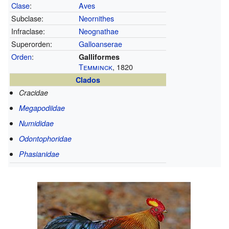
Clase
:
Aves
Subclase:
Neornithes
Infraclase:
Neognathae
Superorden:
Galloanserae
Orden
:
Galliformes
Temminck
, 1820
Clados
Cracidae
Megapodiidae
Numididae
Odontophoridae
Phasianidae