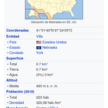
Ubicación de Nebraska en EE. UU.
41°01′40″N
97°24′05″O
Coordenadas
Villa
Entidad
•
País
Estados Unidos
•
Estado
Nebraska
•
Condado
York
Superficie
• Total
0.7
km²
• Tierra
0.7 km²
• Agua
(0%) 0 km²
Altitud
• Media
493 m s. n. m.
Población
(
2010
)
• Total
223 hab.
•
Densidad
320,08 hab./km²
Centro:
UTC-6
Huso horario