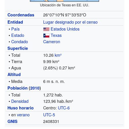
Ubicación de Texas en EE. UU.
26°07′10″N
97°33′53″O
Coordenadas
Lugar designado por el censo
Entidad
•
País
Estados Unidos
•
Estado
Texas
•
Condado
Cameron
Superficie
• Total
10.26
km²
• Tierra
9.99 km²
• Agua
(2.65%) 0.27 km²
Altitud
• Media
6 m s. n. m.
Población
(
2010
)
• Total
1,272 hab.
•
Densidad
123,96 hab./km²
Centro:
UTC-6
Huso horario
• en
verano
UTC-5
2408331
GNIS