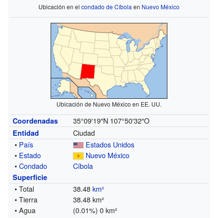
Ubicación en el
condado de Cíbola
en
Nuevo México
Ubicación de Nuevo México en EE. UU.
35°09′19″N
107°50′32″O
Coordenadas
Ciudad
Entidad
•
País
Estados Unidos
•
Estado
Nuevo México
•
Condado
Cíbola
Superficie
• Total
38.48
km²
• Tierra
38.48 km²
• Agua
(0.01%) 0 km²