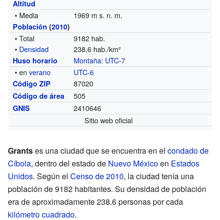
Altitud
• Media
1969 m s. n. m.
Población
(
2010
)
• Total
9182 hab.
•
Densidad
238,6 hab./km²
Montaña
:
UTC-7
Huso horario
• en
verano
UTC-6
87020
Código ZIP
505
Código de área
2410646
GNIS
Sitio web oficial
Grants
es una ciudad que se encuentra en el
condado de
Cíbola
, dentro del estado de
Nuevo México
en
Estados
Unidos
. Según el
Censo de 2010
, la ciudad tenía una
población de 9182 habitantes. Su densidad de población
era de aproximadamente 238.6 personas por cada
kilómetro cuadrado
.