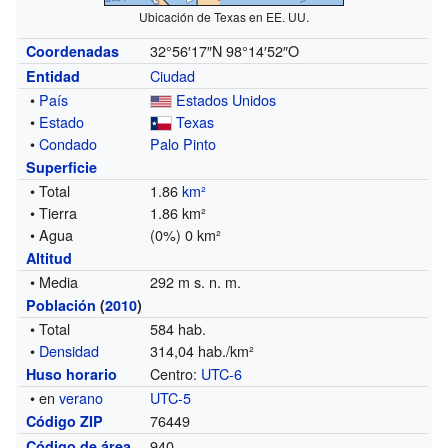
Ubicación de Texas en EE. UU.
32°56′17″N
98°14′52″O
Coordenadas
Ciudad
Entidad
•
País
Estados Unidos
•
Estado
Texas
•
Condado
Palo Pinto
Superficie
• Total
1.86
km²
• Tierra
1.86 km²
• Agua
(0%) 0 km²
Altitud
• Media
292 m s. n. m.
Población
(
2010
)
• Total
584 hab.
•
Densidad
314,04 hab./km²
Centro:
UTC-6
Huso horario
• en
verano
UTC-5
76449
Código ZIP
940
Código de área