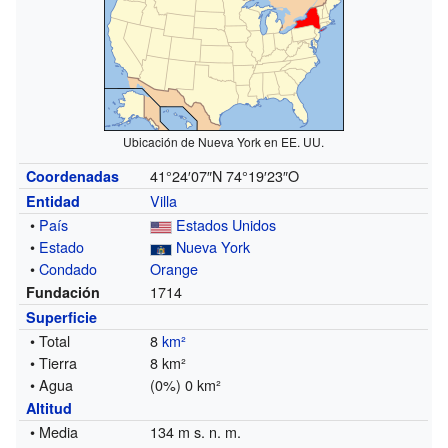
Ubicación de Nueva York en EE. UU.
41°24′07″N
74°19′23″O
Coordenadas
Villa
Entidad
•
País
Estados Unidos
•
Estado
Nueva York
•
Condado
Orange
1714
Fundación
Superficie
• Total
8
km²
• Tierra
8 km²
• Agua
(0%) 0 km²
Altitud
• Media
134 m s. n. m.