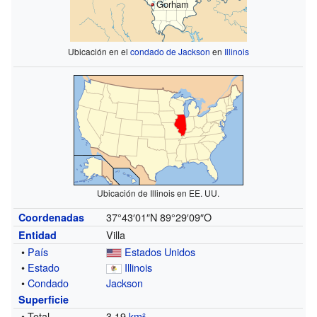
Gorham
Ubicación en el
condado de Jackson
en
Illinois
Ubicación de Illinois en EE. UU.
37°43′01″N
89°29′09″O
Coordenadas
Villa
Entidad
•
País
Estados Unidos
•
Estado
Illinois
•
Condado
Jackson
Superficie
• Total
3.19
km²