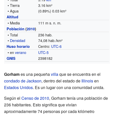
• Tierra
3.16 km²
• Agua
(0.89%) 0.03 km²
Altitud
• Media
111 m s. n. m.
Población
(
2010
)
• Total
236 hab.
•
Densidad
74,08 hab./km²
Centro:
UTC-6
Huso horario
• en
verano
UTC-5
2398182
GNIS
Gorham
es una pequeña
villa
que se encuentra en el
condado de Jackson
, dentro del estado de
Illinois
en
Estados Unidos
. Es un lugar con una comunidad unida.
Según el
Censo de 2010
, Gorham tenía una población de
236 habitantes. Esto significa que vivían
aproximadamente 74 personas por cada kilómetro