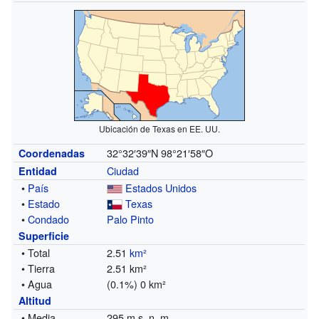
Ubicación de Texas en EE. UU.
32°32′39″N
98°21′58″O
Coordenadas
Ciudad
Entidad
•
País
Estados Unidos
•
Estado
Texas
•
Condado
Palo Pinto
Superficie
• Total
2.51
km²
• Tierra
2.51 km²
• Agua
(0.1%) 0 km²
Altitud
• Media
295 m s. n. m.