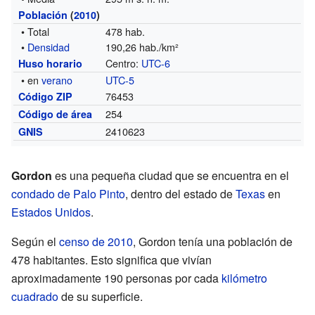
Población
(
2010
)
• Total
478 hab.
•
Densidad
190,26 hab./km²
Centro:
UTC-6
Huso horario
• en
verano
UTC-5
76453
Código ZIP
254
Código de área
2410623
GNIS
Gordon
es una pequeña ciudad que se encuentra en el
condado de Palo Pinto
, dentro del estado de
Texas
en
Estados Unidos
.
Según el
censo de 2010
, Gordon tenía una población de
478 habitantes. Esto significa que vivían
aproximadamente 190 personas por cada
kilómetro
cuadrado
de su superficie.