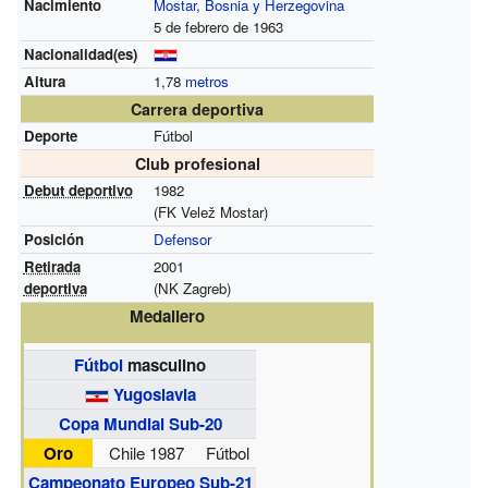
Nacimiento
Mostar
,
Bosnia y Herzegovina
5 de febrero de 1963
Nacionalidad(es)
Altura
1,78
metros
Carrera deportiva
Deporte
Fútbol
Club profesional
Debut deportivo
1982
(FK Velež Mostar)
Posición
Defensor
Retirada
2001
deportiva
(NK Zagreb)
Medallero
Fútbol
masculino
Yugoslavia
Copa Mundial Sub-20
Oro
Chile 1987
Fútbol
Campeonato Europeo Sub-21