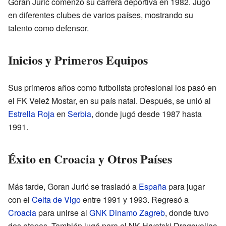
Goran Jurić comenzó su carrera deportiva en 1982. Jugó
en diferentes clubes de varios países, mostrando su
talento como defensor.
Inicios y Primeros Equipos
Sus primeros años como futbolista profesional los pasó en
el FK Velež Mostar, en su país natal. Después, se unió al
Estrella Roja
en
Serbia
, donde jugó desde 1987 hasta
1991.
Éxito en Croacia y Otros Países
Más tarde, Goran Jurić se trasladó a
España
para jugar
con el
Celta de Vigo
entre 1991 y 1993. Regresó a
Croacia
para unirse al
GNK Dinamo Zagreb
, donde tuvo
dos etapas. También jugó para el NK Hrvatski Dragovoljac