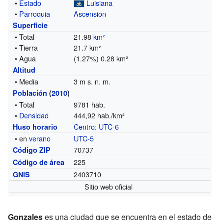
•
Estado
Luisiana
•
Parroquia
Ascension
Superficie
• Total
21.98
km²
• Tierra
21.7 km²
• Agua
(1.27%) 0.28 km²
Altitud
• Media
3 m s. n. m.
Población
(
2010
)
• Total
9781 hab.
•
Densidad
444,92 hab./km²
Centro
:
UTC-6
Huso horario
• en
verano
UTC-5
70737
Código ZIP
225
Código de área
2403710
GNIS
Sitio web oficial
Gonzales
es una ciudad que se encuentra en el estado de