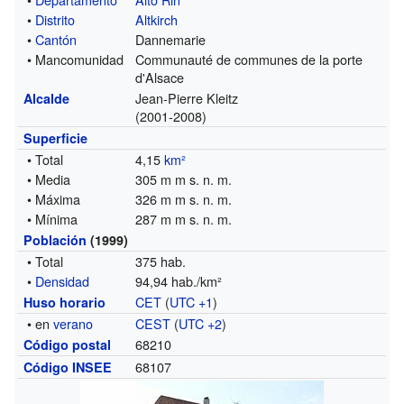
•
Distrito
Altkirch
•
Cantón
Dannemarie
• Mancomunidad
Communauté de communes de la porte
d'Alsace
Jean-Pierre Kleitz
Alcalde
(2001-2008)
Superficie
• Total
4,15
km²
• Media
305 m m s. n. m.
• Máxima
326 m m s. n. m.
• Mínima
287 m m s. n. m.
Población
(1999)
• Total
375 hab.
•
Densidad
94,94 hab./km²
CET
(
UTC +1
)
Huso horario
• en
verano
CEST
(
UTC +2
)
68210
Código postal
68107
Código INSEE