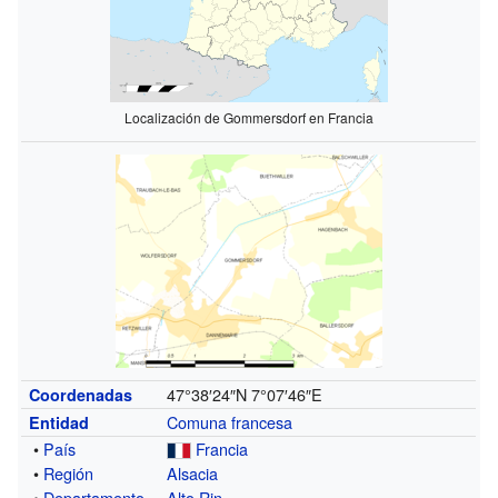
Localización de Gommersdorf en Francia
47°38′24″N
7°07′46″E
Coordenadas
Comuna francesa
Entidad
•
País
Francia
•
Región
Alsacia
•
Departamento
Alto Rin