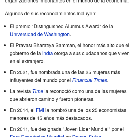
organizaciones importantes en el mundo de la economía.
Algunos de sus reconocimientos incluyen:
El premio "Distinguished Alumnus Award" de la
Universidad de Washington
.
El Pravasi Bharatiya Samman, el honor más alto que el
gobierno de la
India
otorga a sus ciudadanos que viven
en el extranjero.
En 2021, fue nombrada una de las 25 mujeres más
influyentes del mundo por el
Financial Times
.
La revista
Time
la reconoció como una de las mujeres
que abrieron camino y fueron pioneras.
En 2014, el
FMI
la nombró una de los 25 economistas
menores de 45 años más destacados.
En 2011, fue designada "Joven Líder Mundial" por el
Foro Económico Mundial
en
Davos
,
Suiza
.