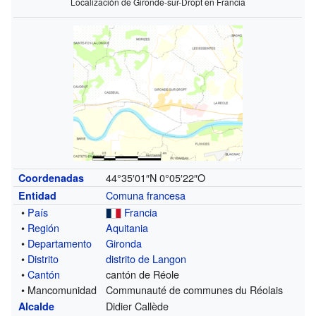
Localización de Gironde-sur-Dropt en Francia
44°35′01″N
0°05′22″O
Coordenadas
Comuna francesa
Entidad
•
País
Francia
•
Región
Aquitania
•
Departamento
Gironda
•
Distrito
distrito de Langon
•
Cantón
cantón de Réole
• Mancomunidad
Communauté de communes du Réolais
Didier Callède
Alcalde