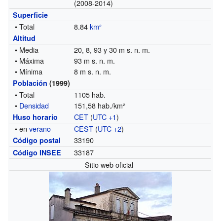
(2008-2014)
Superficie
• Total
8.84
km²
Altitud
• Media
20, 8, 93 y 30 m s. n. m.
• Máxima
93 m s. n. m.
• Mínima
8 m s. n. m.
Población
(1999)
• Total
1105 hab.
•
Densidad
151,58 hab./km²
CET
(
UTC +1
)
Huso horario
• en
verano
CEST
(
UTC +2
)
33190
Código postal
33187
Código INSEE
Sitio web oficial