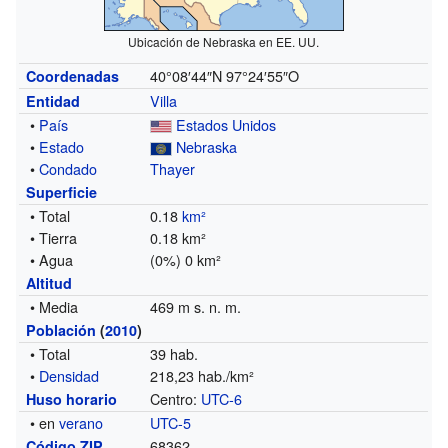
Ubicación de Nebraska en EE. UU.
40°08′44″N
97°24′55″O
Coordenadas
Villa
Entidad
•
País
Estados Unidos
•
Estado
Nebraska
•
Condado
Thayer
Superficie
• Total
0.18
km²
• Tierra
0.18 km²
• Agua
(0%) 0 km²
Altitud
• Media
469 m s. n. m.
Población
(
2010
)
• Total
39 hab.
•
Densidad
218,23 hab./km²
Centro:
UTC-6
Huso horario
• en
verano
UTC-5
68362
Código ZIP