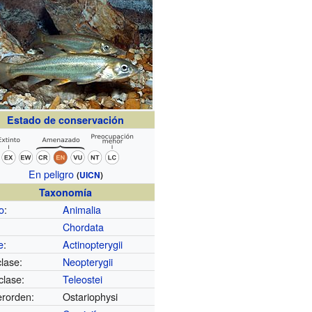
Estado de conservación
En peligro
(
UICN
)
Taxonomía
o
:
Animalia
Chordata
e
:
Actinopterygii
lase:
Neopterygii
clase:
Teleostei
rorden:
Ostariophysi