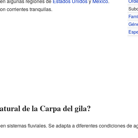
a en algunas regiones de
Estados Unidos
y
México
.
Ord
Subo
con corrientes tranquilas.
Fami
Gén
Espe
atural de la Carpa del gila?
en sistemas fluviales. Se adapta a diferentes condiciones de a