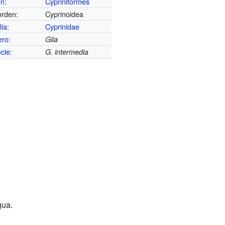
en
:
Cypriniformes
rden:
Cyprinoidea
lia
:
Cyprinidae
ero
:
Gila
cie
:
G. intermedia
gua.