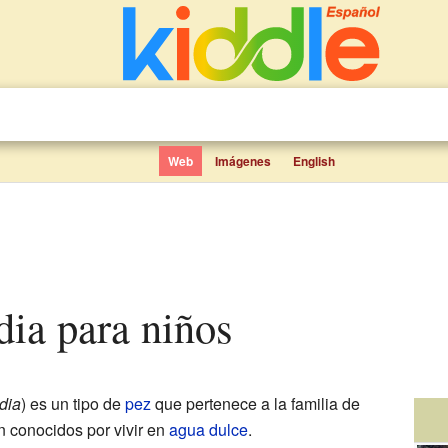
Web
Imágenes
English
edia para niños
dia
) es un tipo de
pez
que pertenece a la familia de
n conocidos por vivir en
agua dulce
.