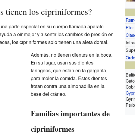
s tienen los cipriniformes?
Rein
 una parte especial en su cuerpo llamada aparato
Filo
:
ayuda a oír mejor y a sentir los cambios de presión en
Clas
eces, los cipriniformes solo tienen una aleta dorsal.
Infra
Supe
Además, no tienen dientes en la boca.
Ord
En su lugar, usan sus dientes
faríngeos, que están en la garganta,
Bali
para moler la comida. Estos dientes
Cato
frotan contra una almohadilla en la
Cobi
Cypr
base del cráneo.
Gyri
Psil
Familias importantes de
cipriniformes