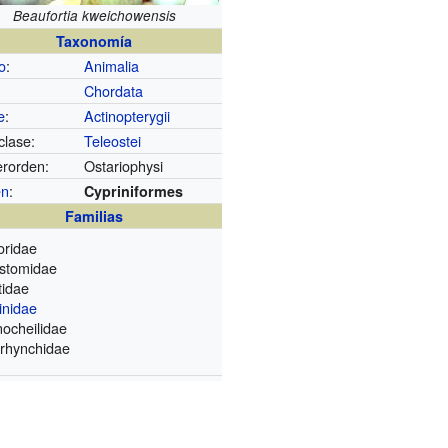
Beaufortia kweichowensis
Taxonomía
o
:
Animalia
Chordata
e
:
Actinopterygii
clase:
Teleostei
rorden:
Ostariophysi
en
:
Cypriniformes
Familias
toridae
stomidae
tidae
inidae
nocheilidae
orhynchidae