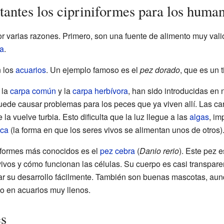
tantes los cipriniformes para los huma
r varias razones. Primero, son una fuente de alimento muy vali
a
.
 los
acuarios
. Un ejemplo famoso es el
pez dorado
, que es un 
 la
carpa común
y la
carpa herbívora
, han sido introducidas en 
uede causar problemas para los peces que ya viven allí. Las ca
 la vuelve turbia. Esto dificulta que la luz llegue a las
algas
, im
ica
(la forma en que los seres vivos se alimentan unos de otros)
niformes más conocidos es el
pez cebra
(
Danio rerio
). Este pez 
vivos y cómo funcionan las células. Su cuerpo es casi transpare
rvar su desarrollo fácilmente. También son buenas mascotas, a
 o en acuarios muy llenos.
es