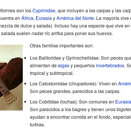
niformes son los
Cyprinidae
, que incluyen a las carpas y las carp
cuentra en
África
,
Eurasia
y
América del Norte
. La mayoría vive
mezcla de dulce y salada). Incluso hay una especie que vive en
 salada suelen nadar río arriba para poner sus huevos.
Otras familias importantes son:
Los Balitoridae y Gyrinocheilidae: Son peces qu
alimentan de
algas
y pequeños
invertebrados
. S
tropical y subtropical.
Los Catostomidae (chupadores): Viven en
Améri
Son peces grandes, parecidos a las carpas.
Los Cobitidae (lochas): Son comunes en
Eurasi
Son parecidos a los bagres y tienen unos bigote
ayudan a encontrar comida en el fondo, especia
turbias.