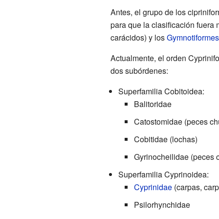
Antes, el grupo de los ciprini
para que la clasificación fuer
carácidos) y los
Gymnotiformes
Actualmente, el orden Cyprinifo
dos subórdenes:
Superfamilia Cobitoidea:
Balitoridae
Catostomidae (peces ch
Cobitidae (lochas)
Gyrinocheilidae (peces
Superfamilia Cyprinoidea:
Cyprinidae
(carpas, carp
Psilorhynchidae