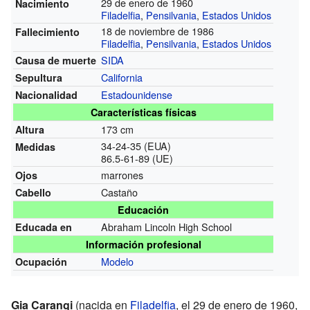
29 de enero de 1960
Nacimiento
Filadelfia
,
Pensilvania
,
Estados Unidos
18 de noviembre de 1986
Fallecimiento
Filadelfia
,
Pensilvania
,
Estados Unidos
SIDA
Causa de muerte
California
Sepultura
Estadounidense
Nacionalidad
Características físicas
173 cm
Altura
34-24-35 (EUA)
Medidas
86.5-61-89 (UE)
marrones
Ojos
Castaño
Cabello
Educación
Abraham Lincoln High School
Educada en
Información profesional
Modelo
Ocupación
Gia Carangi
(nacida en
Filadelfia
, el 29 de enero de 1960,