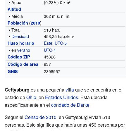
• Agua
(0.23%) 0 km²
Altitud
• Media
302 m s. n. m.
Población
(
2010
)
• Total
513 hab.
•
Densidad
453,25 hab./km²
Este
:
UTC-5
Huso horario
• en
verano
UTC-4
45328
Código ZIP
937
Código de área
2398957
GNIS
Gettysburg
es una pequeña
villa
que se encuentra en el
estado de
Ohio
, en
Estados Unidos
. Está ubicada
específicamente en el
condado de Darke
.
Según el
Censo de 2010
, en Gettysburg vivían 513
personas. Esto significa que había unas 453 personas por