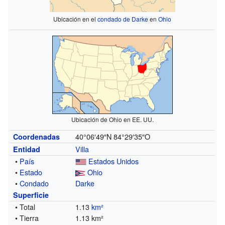
Ubicación en el
condado de Darke
en
Ohio
Ubicación de Ohio en EE. UU.
40°06′49″N
84°29′35″O
Coordenadas
Villa
Entidad
•
País
Estados Unidos
•
Estado
Ohio
•
Condado
Darke
Superficie
• Total
1.13
km²
• Tierra
1.13 km²