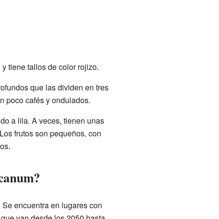
tiene tallos de color rojizo.
rofundos que las dividen en tres
un poco cafés y ondulados.
do a lila. A veces, tienen unas
 Los frutos son pequeños, con
tos.
icanum?
. Se encuentra en lugares con
s que van desde los 2050 hasta