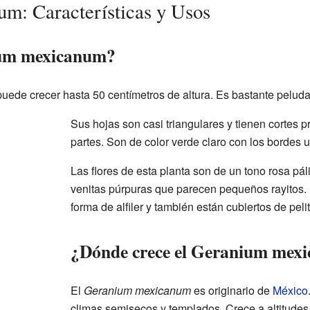
m: Características y Usos
ium mexicanum?
uede crecer hasta 50 centímetros de altura. Es bastante peluda y 
Sus hojas son casi triangulares y tienen cortes p
partes. Son de color verde claro con los bordes 
Las flores de esta planta son de un tono rosa páli
venitas púrpuras que parecen pequeños rayitos.
forma de alfiler y también están cubiertos de peli
¿Dónde crece el Geranium mex
El
Geranium mexicanum
es originario de
México
climas semisecos y templados. Crece a altitude