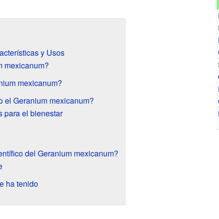
cterísticas y Usos
m mexicanum?
anium mexicanum?
do el Geranium mexicanum?
s para el bienestar
o
entífico del Geranium mexicanum?
e
e ha tenido