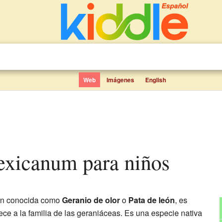
Web
Imágenes
English
exicanum para niños
én conocida como
Geranio de olor
o
Pata de león
, es
ce a la familia de las geraniáceas. Es una especie nativa