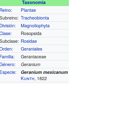
Taxonomía
Reino
:
Plantae
Subreino:
Tracheobionta
División
:
Magnoliophyta
Clase
:
Rosopsida
Subclase:
Rosidae
Orden
:
Geraniales
Familia
:
Geraniaceae
Género
:
Geranium
Especie
:
Geranium mexicanum
Kunth
, 1822