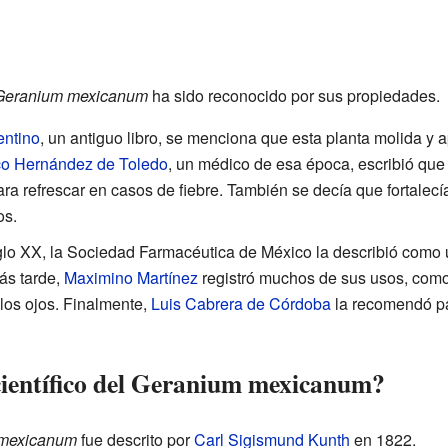
Geranium mexicanum
ha sido reconocido por sus propiedades.
entino
, un antiguo libro, se menciona que esta planta molida y 
co Hernández de Toledo
, un médico de esa época, escribió que e
ara refrescar en casos de fiebre. También se decía que fortalecía
os.
iglo XX, la Sociedad Farmacéutica de México la describió como 
ás tarde,
Maximino Martínez
registró muchos de sus usos, como
 los ojos. Finalmente,
Luis Cabrera de Córdoba
la recomendó pa
científico del Geranium mexicanum?
mexicanum
fue descrito por
Carl Sigismund Kunth
en 1822.