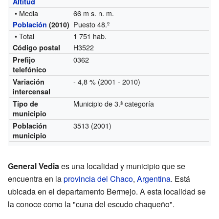
Altitud
• Media
66 m s. n. m.
Puesto 48.º
Población
(2010)
• Total
1 751 hab.
H3522
Código postal
0362
Prefijo
telefónico
- 4,8 % (2001 - 2010)
Variación
intercensal
Municipio de 3.ª categoría
Tipo de
municipio
3513 (2001)
Población
municipio
General Vedia
es una localidad y municipio que se
encuentra en la
provincia del Chaco
,
Argentina
. Está
ubicada en el departamento Bermejo. A esta localidad se
la conoce como la "cuna del escudo chaqueño".