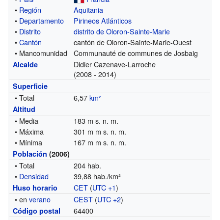
•
Región
Aquitania
•
Departamento
Pirineos Atlánticos
•
Distrito
distrito de Oloron-Sainte-Marie
•
Cantón
cantón de Oloron-Sainte-Marie-Ouest
• Mancomunidad
Communauté de communes de Josbaig
Didier Cazenave-Larroche
Alcalde
(2008 - 2014)
Superficie
• Total
6,57
km²
Altitud
• Media
183 m s. n. m.
• Máxima
301 m m s. n. m.
• Mínima
167 m m s. n. m.
Población
(2006)
• Total
204 hab.
•
Densidad
39,88 hab./km²
CET
(
UTC +1
)
Huso horario
• en
verano
CEST
(
UTC +2
)
64400
Código postal