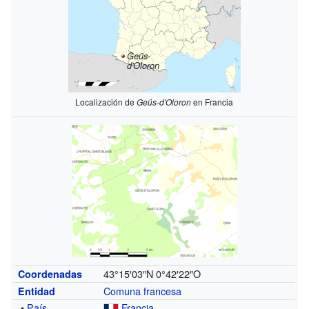
Geüs-
d'Oloron
Localización de
Geüs-d'Oloron
en Francia
43°15′03″N
0°42′22″O
Coordenadas
Comuna francesa
Entidad
•
País
Francia