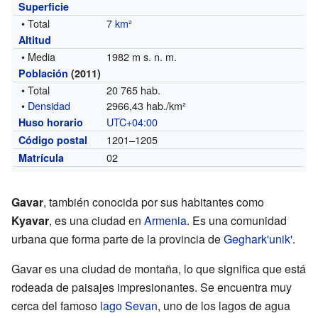
Superficie
• Total
7
km²
Altitud
• Media
1982 m s. n. m.
Población
(2011)
• Total
20 765 hab.
•
Densidad
2966,43 hab./km²
UTC+04:00
Huso horario
1201–1205
Código postal
02
Matrícula
Gavar
, también conocida por sus habitantes como
Kyavar
, es una ciudad en
Armenia
. Es una comunidad
urbana que forma parte de la provincia de
Geghark'unik'
.
Gavar es una ciudad de montaña, lo que significa que está
rodeada de paisajes impresionantes. Se encuentra muy
cerca del famoso
lago Sevan
, uno de los lagos de agua