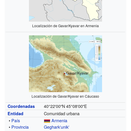
Localización de Gavar/Kyavar en Armenia
Gavar/Kyavar
Localización de Gavar/Kyavar en Cáucaso
40°22′00″N
45°08′00″E
Coordenadas
Comunidad urbana
Entidad
•
País
Armenia
•
Provincia
Geghark'unik'