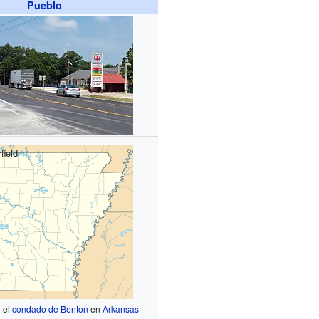
Pueblo
field
 el
condado de Benton
en
Arkansas