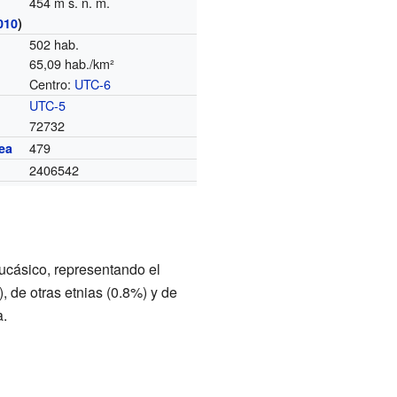
454 m s. n. m.
010
)
502 hab.
65,09 hab./km²
Centro:
UTC-6
o
UTC-5
72732
479
ea
2406542
ucásico, representando el
 de otras etnias (0.8%) y de
a.