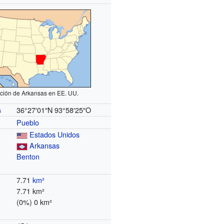
ción de Arkansas en EE. UU.
36°27′01″N
93°58′25″O
s
Pueblo
Estados Unidos
Arkansas
Benton
7.71
km²
7.71 km²
(0%) 0 km²