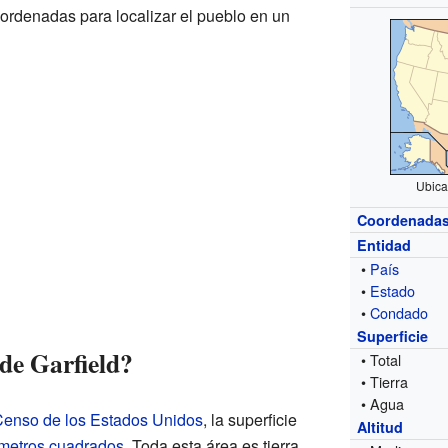
ordenadas para localizar el pueblo en un
Ubica
Coordenada
Entidad
•
País
•
Estado
•
Condado
Superficie
de Garfield?
• Total
• Tierra
• Agua
 Censo de los Estados Unidos
, la superficie
Altitud
ómetros cuadrados
. Toda esta área es tierra