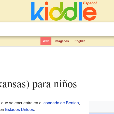
Web
Imágenes
English
rkansas) para niños
o
que se encuentra en el
condado de Benton
,
en
Estados Unidos
.