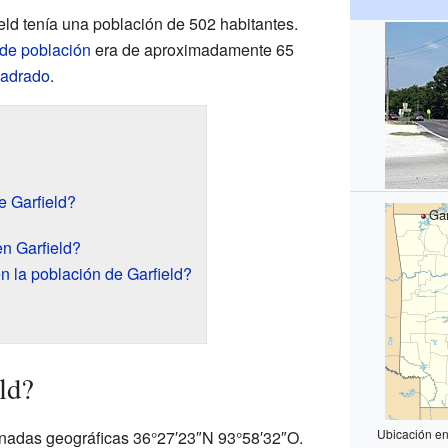
ield tenía una población de 502 habitantes.
de población
era de aproximadamente 65
uadrado
.
e Garfield?
Gar
n Garfield?
n la población de Garfield?
ld?
Ubicación en
enadas geográficas 36°27′23″N 93°58′32″O.