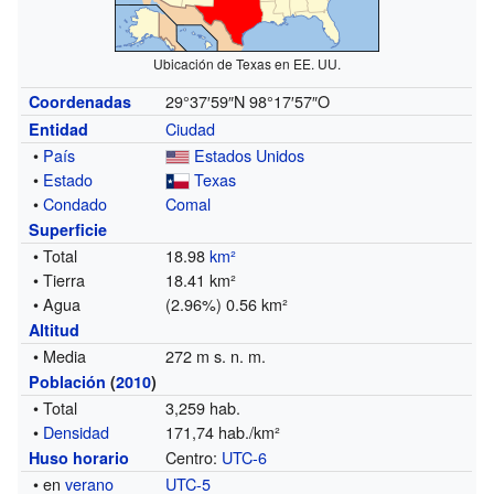
Ubicación de Texas en EE. UU.
29°37′59″N
98°17′57″O
Coordenadas
Ciudad
Entidad
•
País
Estados Unidos
•
Estado
Texas
•
Condado
Comal
Superficie
• Total
18.98
km²
• Tierra
18.41 km²
• Agua
(2.96%) 0.56 km²
Altitud
• Media
272 m s. n. m.
Población
(
2010
)
• Total
3,259 hab.
•
Densidad
171,74 hab./km²
Centro:
UTC-6
Huso horario
• en
verano
UTC-5