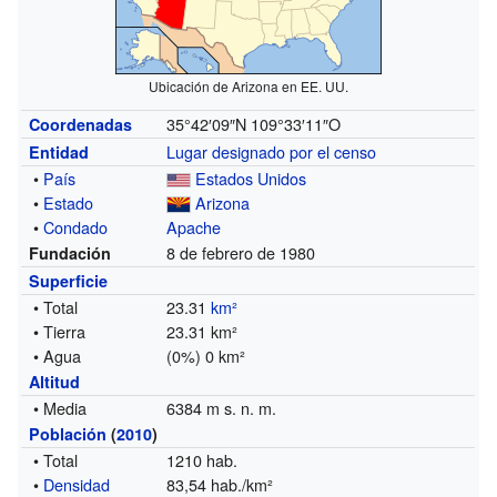
Ubicación de Arizona en EE. UU.
35°42′09″N
109°33′11″O
Coordenadas
Lugar designado por el censo
Entidad
•
País
Estados Unidos
•
Estado
Arizona
•
Condado
Apache
8 de febrero de 1980
Fundación
Superficie
• Total
23.31
km²
• Tierra
23.31 km²
• Agua
(0%) 0 km²
Altitud
• Media
6384 m s. n. m.
Población
(
2010
)
• Total
1210 hab.
•
Densidad
83,54 hab./km²