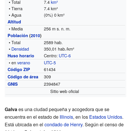
• Total
7.4
km²
• Tierra
7.4 km²
• Agua
(0%) 0 km²
Altitud
• Media
256 m s. n. m.
Población
(
2010
)
• Total
2589 hab.
•
Densidad
350,01 hab./km²
Centro:
UTC-6
Huso horario
• en
verano
UTC-5
61434
Código ZIP
309
Código de área
2394847
GNIS
Sitio web oficial
Galva
es una ciudad pequeña y acogedora que se
encuentra en el estado de
Illinois
, en los
Estados Unidos
.
Está ubicada en el
condado de Henry
. Según el censo de