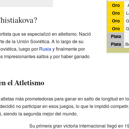
Oro
Oro
L
histiakova?
Oro
G
Oro
G
tista que se especializó en atletismo. Nació
Plata
e de la Unión Soviética. A lo largo de su
Plata
B
Soviética, luego por
Rusia
y finalmente por
us impresionantes saltos y por haber ganado
n el Atletismo
 atletas más prometedoras para ganar en salto de longitud en l
decidió no participar en esos juegos, lo que le impidió competi
, siendo la segunda mejor del mundo.
Su primera gran victoria internacional llegó en 