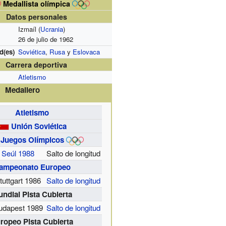
Medallista olímpica
Datos personales
Izmaíl (
Ucrania
)
26 de julio de 1962
d(es)
Soviética
,
Rusa
y
Eslovaca
Carrera deportiva
Atletismo
Medallero
Atletismo
Unión Soviética
Juegos Olímpicos
Seúl 1988
Salto de longitud
ampeonato Europeo
tuttgart 1986
Salto de longitud
ndial Pista Cubierta
udapest 1989
Salto de longitud
ropeo Pista Cubierta