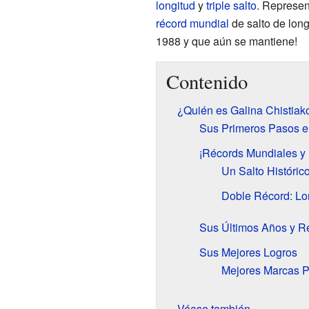
longitud
y
triple salto
. Represen
récord mundial
de salto de long
1988 y que aún se mantiene!
Contenido
¿Quién es Galina Chistiak
Sus Primeros Pasos en
¡Récords Mundiales y 
Un Salto Históric
Doble Récord: Lon
Sus Últimos Años y Re
Sus Mejores Logros
Mejores Marcas P
Véase también