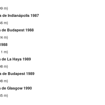
99 m)
a de Indianápolis 1987
66 m)
a de Budapest 1988
24 m)
1988
11 m)
a de La Haya 1989
98 m)
ta de Budapest 1989
98 m)
a de Glasgow 1990
85 m)