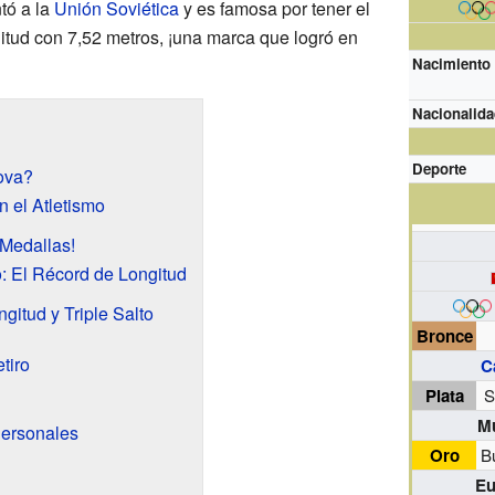
tó a la
Unión Soviética
y es famosa por tener el
itud con 7,52 metros, ¡una marca que logró en
Nacimiento
Nacionalida
Deporte
ova?
 el Atletismo
Medallas!
o: El Récord de Longitud
gitud y Triple Salto
Bronce
tiro
C
Plata
S
Mu
ersonales
Oro
B
Eu