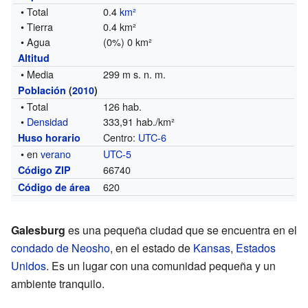
• Total
0.4
km²
• Tierra
0.4 km²
• Agua
(0%) 0 km²
Altitud
• Media
299 m s. n. m.
Población
(
2010
)
• Total
126 hab.
•
Densidad
333,91 hab./km²
Centro:
UTC-6
Huso horario
• en
verano
UTC-5
66740
Código ZIP
620
Código de área
Galesburg
es una pequeña ciudad que se encuentra en el
condado de Neosho
, en el estado de
Kansas
,
Estados
Unidos
. Es un lugar con una comunidad pequeña y un
ambiente tranquilo.