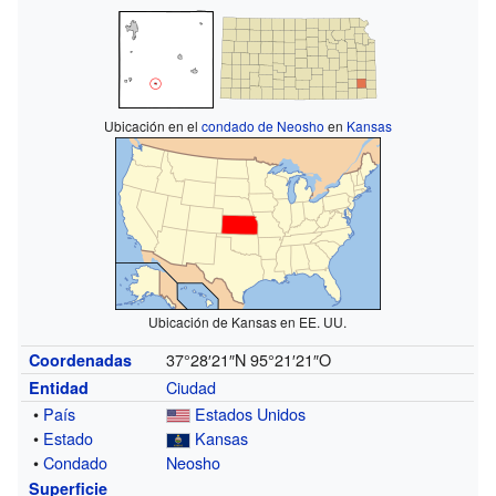
Ubicación en el
condado de Neosho
en
Kansas
Ubicación de Kansas en EE. UU.
37°28′21″N
95°21′21″O
Coordenadas
Ciudad
Entidad
•
País
Estados Unidos
•
Estado
Kansas
•
Condado
Neosho
Superficie