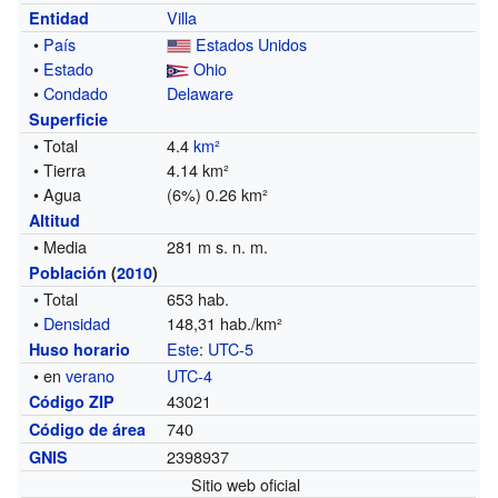
Villa
Entidad
•
País
Estados Unidos
•
Estado
Ohio
•
Condado
Delaware
Superficie
• Total
4.4
km²
• Tierra
4.14 km²
• Agua
(6%) 0.26 km²
Altitud
• Media
281 m s. n. m.
Población
(
2010
)
• Total
653 hab.
•
Densidad
148,31 hab./km²
Este
:
UTC-5
Huso horario
• en
verano
UTC-4
43021
Código ZIP
740
Código de área
2398937
GNIS
Sitio web oficial