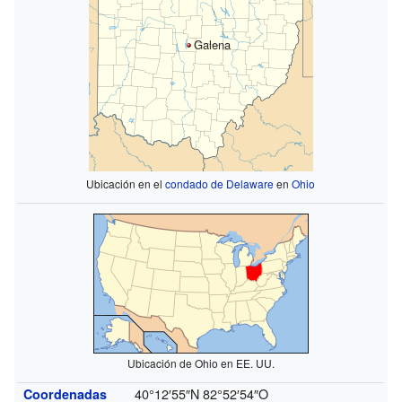
Galena
Ubicación en el
condado de Delaware
en
Ohio
Ubicación de Ohio en EE. UU.
40°12′55″N
82°52′54″O
Coordenadas