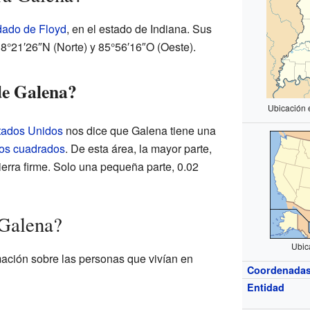
ado de Floyd
, en el estado de Indiana. Sus
8°21′26″N (Norte) y 85°56′16″O (Oeste).
de Galena?
Ubicación 
stados Unidos
nos dice que Galena tiene una
ros cuadrados
. De esta área, la mayor parte,
ierra firme. Solo una pequeña parte, 0.02
 Galena?
Ubic
ación sobre las personas que vivían en
Coordenada
Entidad