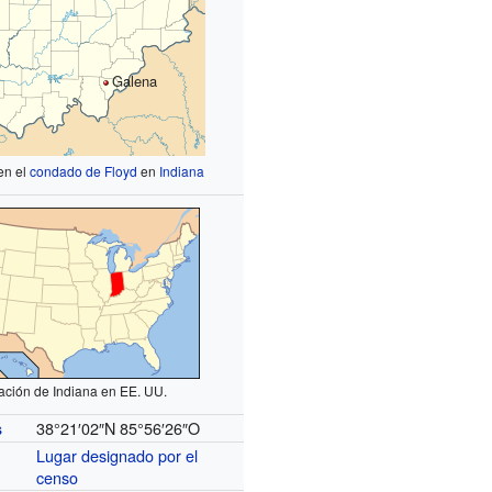
Galena
en el
condado de Floyd
en
Indiana
ación de Indiana en EE. UU.
38°21′02″N
85°56′26″O
s
Lugar designado por el
censo