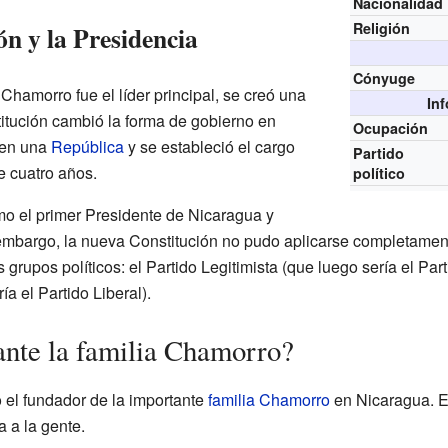
Nacionalidad
Religión
n y la Presidencia
Cónyuge
Chamorro fue el líder principal, se creó una
In
titución cambió la forma de gobierno en
Ocupación
ó en una
República
y se estableció el cargo
Partido
e cuatro años.
político
o el primer Presidente de Nicaragua y
mbargo, la nueva Constitución no pudo aplicarse completamente
 grupos políticos: el Partido Legitimista (que luego sería el Par
a el Partido Liberal).
ante la familia Chamorro?
 el fundador de la importante
familia Chamorro
en Nicaragua. Er
 a la gente.