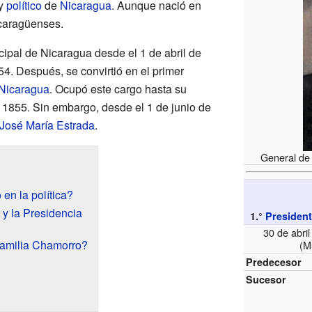
 y
político
de
Nicaragua
. Aunque nació en
caragüenses.
ncipal de Nicaragua desde el 1 de abril de
54. Después, se convirtió en el primer
 Nicaragua
. Ocupó este cargo hasta su
e 1855. Sin embargo, desde el 1 de junio de
José María Estrada
.
General de
en la política?
 y la Presidencia
1.°
President
30 de abri
 familia Chamorro?
(M
Predecesor
Sucesor