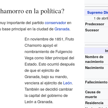
hamorro en la política?
Supremo Dir
1 de abri
muy importante del partido
conservador
en
Predecesor
u base principal en la ciudad de
Granada
.
Sucesor
En noviembre de 1851, Fruto
Chamorro apoyó el
I
nombramiento de Fulgencio
Nombre de
Vega como líder principal del
nacimiento
Estado. Esto ocurrió después
Nacimiento
de que el ejército de
Granada, bajo su mando,
Fallecimiento
venciera al ejército de
León
.
También se decidió cambiar
Causa de
la capital del gobierno de
muerte
León a Granada.
Residencia