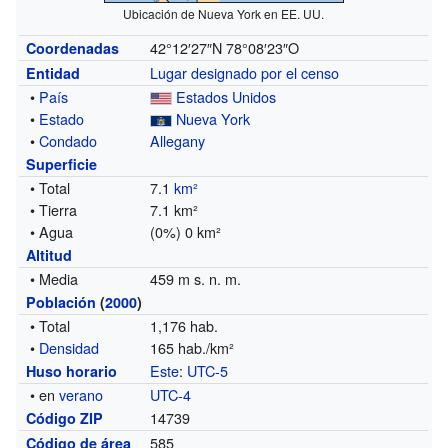
Ubicación de Nueva York en EE. UU.
42°12′27″N
78°08′23″O
Coordenadas
Lugar designado por el censo
Entidad
•
País
Estados Unidos
•
Estado
Nueva York
•
Condado
Allegany
Superficie
• Total
7.1
km²
• Tierra
7.1 km²
• Agua
(0%) 0 km²
Altitud
• Media
459 m s. n. m.
Población
(
2000
)
• Total
1,176 hab.
•
Densidad
165 hab./km²
Este
:
UTC-5
Huso horario
• en
verano
UTC-4
14739
Código ZIP
585
Código de área