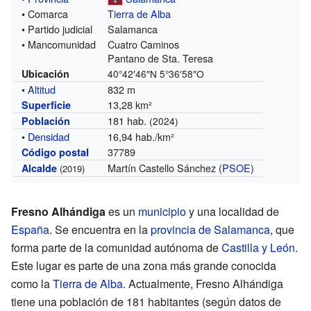
• Comarca
Tierra de Alba
• Partido judicial
Salamanca
• Mancomunidad
Cuatro Caminos
Pantano de Sta. Teresa
Ubicación
40°42′46″N
5°36′58″O
•
Altitud
832 m
13,28 km²
Superficie
181 hab.
Población
(2024)
•
Densidad
16,94 hab./km²
37789
Código postal
Martín Castello Sánchez (
PSOE
)
Alcalde
(2019)
Fresno Alhándiga
es un
municipio
y una localidad de
España
. Se encuentra en la
provincia de Salamanca
, que
forma parte de la comunidad autónoma de
Castilla y León
.
Este lugar es parte de una zona más grande conocida
como la
Tierra de Alba
. Actualmente, Fresno Alhándiga
tiene una población de 181 habitantes (según datos de