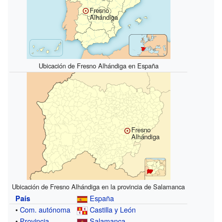
Fresno
Alhándiga
Ubicación de Fresno Alhándiga en España
Fresno
Alhándiga
Ubicación de Fresno Alhándiga en la provincia de Salamanca
España
País
•
Com. autónoma
Castilla y León
•
Provincia
Salamanca