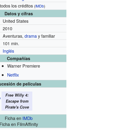
todos los créditos
(
IMDb
)
Datos y cifras
United States
2010
Aventuras,
drama
y familiar
101 min.
Inglés
Compañías
Warner Premiere
Netflix
ucesión de películas
Free Willy 4:
e
Escape from
Pirate's Cove
Ficha
en
IMDb
Ficha
en FilmAffinity