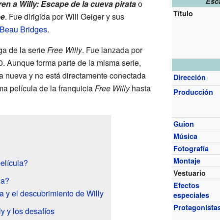
Esc
ren a Willy: Escape de la cueva pirata
o
Título
pe
. Fue dirigida por Will Geiger y sus
Beau Bridges
.
ga de la serie
Free Willy
. Fue lanzada por
. Aunque forma parte de la misma serie,
ria nueva y no está directamente conectada
Dirección
ima película de la franquicia
Free Willy
hasta
Producción
Guion
Música
Fotografía
Montaje
elícula?
Vestuario
ia?
Efectos
a y el descubrimiento de Willy
especiales
Protagonista
y y los desafíos