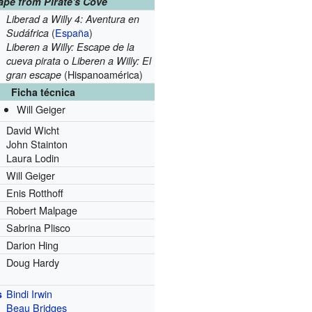
ape from Pirate's Cove
Liberad a Willy 4: Aventura en
(
España
)
Sudáfrica
Liberen a Willy: Escape de la
o
cueva pirata
Liberen a Willy: El
(Hispanoamérica)
gran escape
Ficha técnica
Will Geiger
David Wicht
John Stainton
Laura Lodin
Will Geiger
Enis Rotthoff
Robert Malpage
Sabrina Plisco
Darion Hing
Doug Hardy
Bindi Irwin
s
Beau Bridges