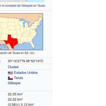
n el
condado de Gillespie
en
Texas
cación de Texas en EE. UU.
30°16′27″N
98°52′19″O
s
Ciudad
Estados Unidos
Texas
Gillespie
22.35
km²
22.22 km²
(0.56%) 0.12 km²