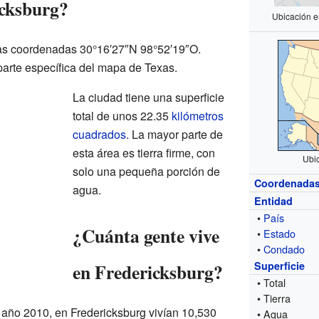
icksburg?
Ubicación e
las coordenadas 30°16′27″N 98°52′19″O.
parte específica del mapa de Texas.
La ciudad tiene una superficie
total de unos 22.35
kilómetros
cuadrados
. La mayor parte de
esta área es tierra firme, con
Ubi
solo una pequeña porción de
Coordenada
agua.
Entidad
•
País
¿Cuánta gente vive
•
Estado
•
Condado
en Fredericksburg?
Superficie
• Total
• Tierra
 año 2010, en Fredericksburg vivían 10,530
• Agua