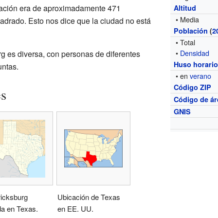
lación era de aproximadamente 471
Altitud
• Media
adrado. Esto nos dice que la ciudad no está
Población
(
2
• Total
•
Densidad
 es diversa, con personas de diferentes
Huso horari
untas.
• en
verano
Código ZIP
es
Código de ár
GNIS
ricksburg
Ubicación de Texas
da en Texas.
en EE. UU.