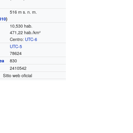
516 m s. n. m.
010
)
10,530 hab.
471,22 hab./km²
Centro:
UTC-6
o
UTC-5
78624
830
ea
2410542
Sitio web oficial