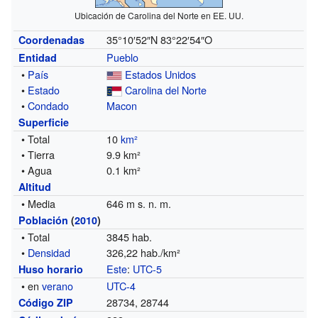
Ubicación de Carolina del Norte en EE. UU.
35°10′52″N
83°22′54″O
Coordenadas
Pueblo
Entidad
•
País
Estados Unidos
•
Estado
Carolina del Norte
•
Condado
Macon
Superficie
• Total
10
km²
• Tierra
9.9 km²
• Agua
0.1 km²
Altitud
• Media
646 m s. n. m.
Población
(
2010
)
• Total
3845 hab.
•
Densidad
326,22 hab./km²
Este
:
UTC-5
Huso horario
• en
verano
UTC-4
28734, 28744
Código ZIP