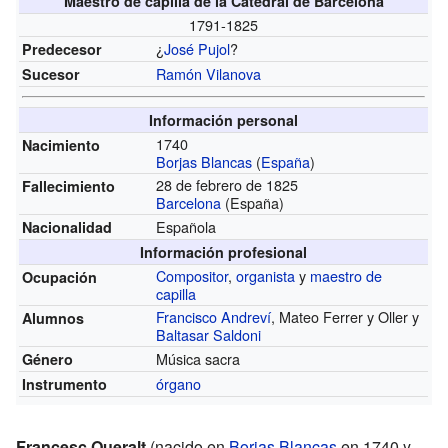
Maestro de capilla de la Catedral de Barcelona
1791-1825
¿
José Pujol
?
Predecesor
Ramón Vilanova
Sucesor
Información personal
1740
Nacimiento
Borjas Blancas
(
España
)
28 de febrero de 1825
Fallecimiento
Barcelona
(España)
Española
Nacionalidad
Información profesional
Compositor
,
organista
y
maestro de
Ocupación
capilla
Francisco Andreví
, Mateo Ferrer y Oller y
Alumnos
Baltasar Saldoni
Música sacra
Género
órgano
Instrumento
Francesc Queralt
(nacido en
Borjas Blancas
en 1740 y