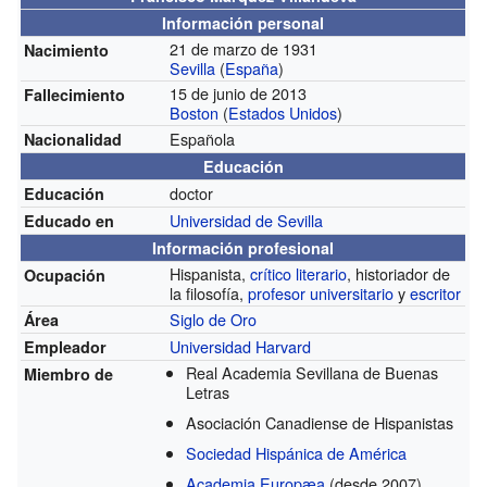
Información personal
21 de marzo de 1931
Nacimiento
Sevilla
(
España
)
15 de junio de 2013
Fallecimiento
Boston
(
Estados Unidos
)
Española
Nacionalidad
Educación
doctor
Educación
Universidad de Sevilla
Educado en
Información profesional
Hispanista,
crítico literario
, historiador de
Ocupación
la filosofía,
profesor universitario
y
escritor
Siglo de Oro
Área
Universidad Harvard
Empleador
Real Academia Sevillana de Buenas
Miembro de
Letras
Asociación Canadiense de Hispanistas
Sociedad Hispánica de América
Academia Europæa
(desde 2007)